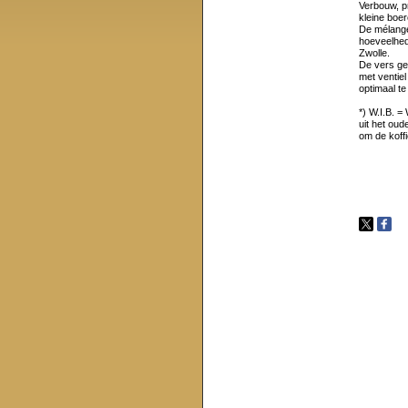
Verbouw, p
kleine boer
De mélange
hoeveelhede
Zwolle.
De vers ge
met ventie
optimaal t
*) W.I.B. 
uit het oud
om de koff