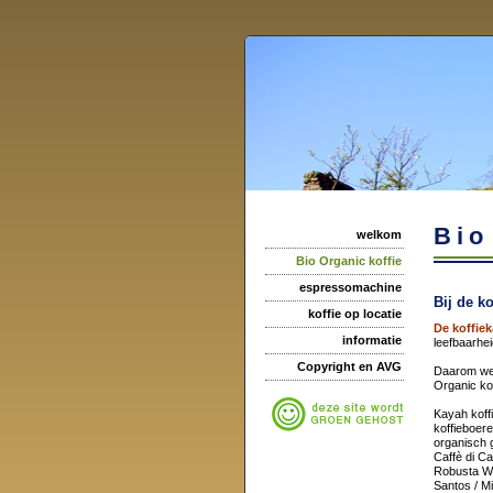
Bio
welkom
Bio Organic koffie
espressomachine
Bij de k
koffie op locatie
De koffiek
informatie
leefbaarhei
Copyright en AVG
Daarom we
Organic kof
Kayah
koff
koffieboer
organisch 
Caffè di C
Robusta W.I
Santos / Mi