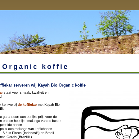
 Organic koffie
offiekar serveren wij Kayah Bio Organic koffie
ar
staat voor smaak, kwaliteit en
d.
rken we bij
de koffiekar
met Kayah Bio
fie.
ie garandeert een eerlijke prijs voor de
en en een heerlijke melange van de beste
geteelde bonen.
apo is een melange van koffiebonen
.B.* uit Flores (Indonesië) en Brasil
nas Gerais (Brazilië.)