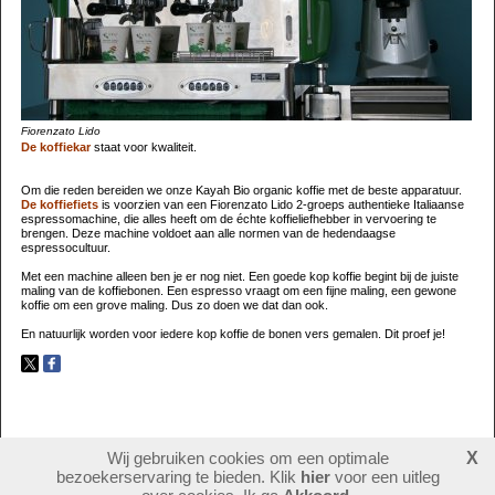
Fiorenzato Lido
De koffiekar
staat voor kwaliteit.
Om die reden bereiden we onze Kayah Bio organic koffie met de beste apparatuur.
De koffiefiets
is voorzien van een Fiorenzato Lido 2-groeps authentieke Italiaanse
espressomachine, die alles heeft om de échte koffieliefhebber in vervoering te
brengen. Deze machine voldoet aan alle normen van de hedendaagse
espressocultuur.
Met een machine alleen ben je er nog niet. Een goede kop koffie begint bij de juiste
maling van de koffiebonen. Een espresso vraagt om een fijne maling, een gewone
koffie om een grove maling. Dus zo doen we dat dan ook.
En natuurlijk worden voor iedere kop koffie de bonen vers gemalen. Dit proef je!
Wij gebruiken cookies om een optimale
X
567639
bezoekers
bezoekerservaring te bieden. Klik
hier
voor een uitleg
login